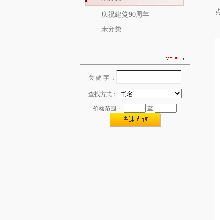
庆祝建党90周年
未分类
关 健 字 ：
图书查找
查找方式：
价格范围：
至