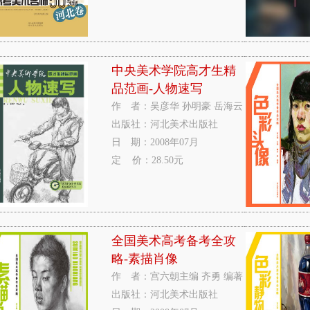
中央美术学院高才生精
品范画-人物速写
作 者：吴彦华 孙明豪 岳海云
出版社：河北美术出版社
日 期：2008年07月
定 价：28.50元
全国美术高考备考全攻
略-素描肖像
作 者：宫六朝主编 齐勇 编著
出版社：河北美术出版社