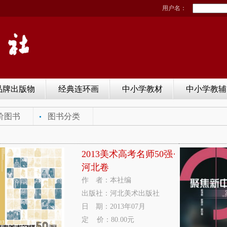
用户名：
品牌出版物
经典连环画
中小学教材
中小学教辅
价图书
图书分类
2013美术高考名师50强·
河北卷
作 者：本社编
出版社：河北美术出版社
日 期：2013年07月
定 价：80.00元