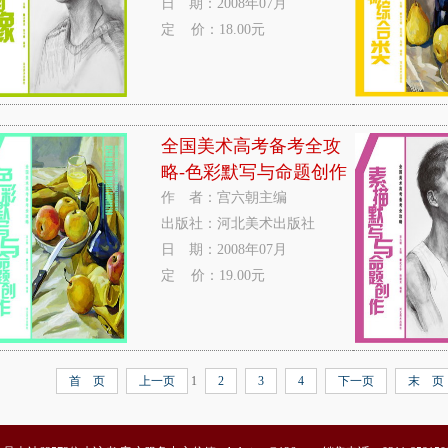
日 期：2008年07月
定 价：18.00元
全国美术高考备考全攻
略-色彩默写与命题创作
作 者：宫六朝主编
出版社：河北美术出版社
日 期：2008年07月
定 价：19.00元
首 页
上一页
1
2
3
4
下一页
末 页