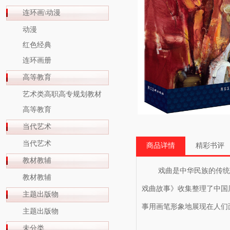
连环画\动漫
动漫
红色经典
连环画册
高等教育
艺术类高职高专规划教材
高等教育
当代艺术
当代艺术
商品详情
精彩书评
教材教辅
戏曲是中华民族的传统艺
教材教辅
戏曲故事》收集整理了中国
主题出版物
事用画笔形象地展现在人们
主题出版物
未分类