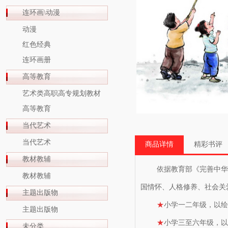
连环画\动漫
动漫
红色经典
连环画册
高等教育
艺术类高职高专规划教材
高等教育
当代艺术
当代艺术
商品详情
精彩书评
教材教辅
依据教育部《完善中华优
教材教辅
国情怀、人格修养、社会关
主题出版物
★
小学一二年级，以绘
主题出版物
★
小学三至六年级，以
未分类