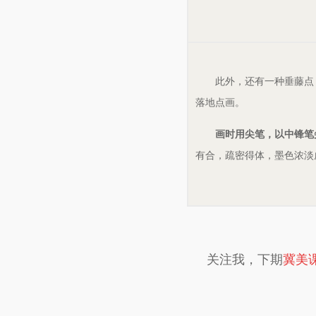
此外，还有一种垂藤点
落地点画。
画时用尖笔，以中锋笔
有合，疏密得体，墨色浓淡
关注我，下期
冀美