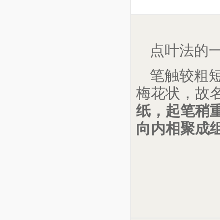
点叶法的
笔触较粗
梅花状，故名
纸，起笔稍
向内相聚成