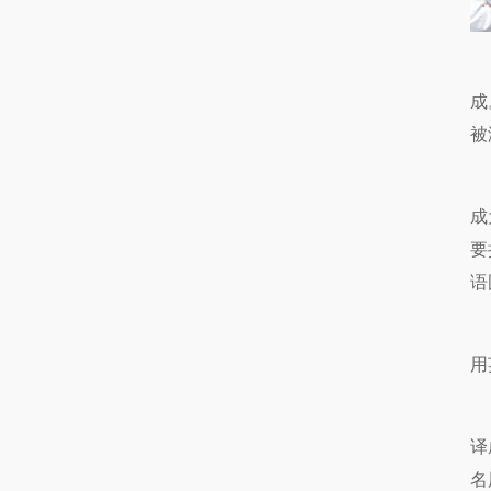
成
被
成
要
语
用
译
名