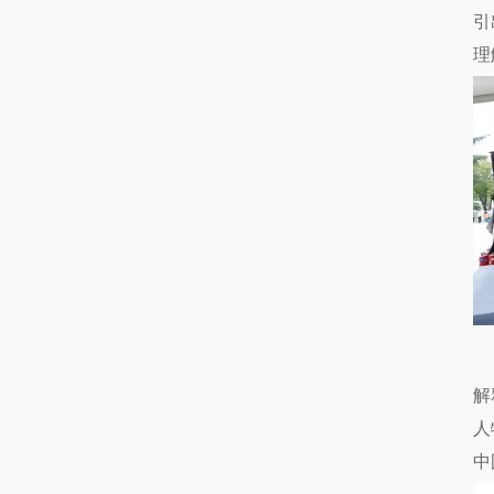
引
理
解
人
中