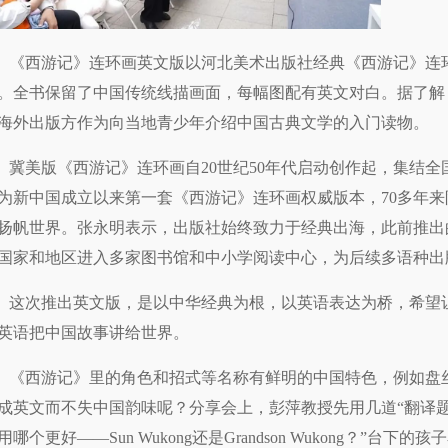
《西游记》连环画英文版以河北美术出版社经典《西游记》连
。全书保留了中国传统线描画面，每幅图配有英文对白。据了解
海外出版方作为向当地青少年介绍中国古典文学的入门读物。
冀美版《西游记》连环画自20世纪50年代启动创作起，集结
为新中国成立以来第一套《西游记》连环画权威版本，70多年
扬帆世界。张永明表示，出版社始终致力于经典出海，此前推出
国家和地区进入多家图书馆和中小学阅读中心，为后续多语种出
这次推出英文版，是以中华经典为根，以英语表达为桥，希望
英语把中国故事讲给世界。
《西游记》里的角色和招式等名称有鲜明的中国特色，例如盘
成英文而不失中国韵味呢？分享会上，彭萍教授先用几道“翻译题
用哪个更好——Sun Wukong还是Grandson Wukong？”