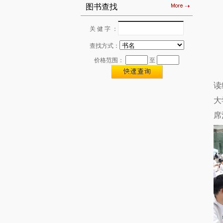
图书查找
关 健 字 ：
查找方式：
价格范围：
至
读
大
席