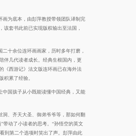
环画为底本，由彭萍教授带领团队译制完
，该套书此前已实现版权输出至法国，
全国二十余位连环画画家，历时多年打磨，
来陪伴几代读者成长。经典生根国内，更
的《西游记》法文版连环画已在海外法
版积累了经验。
让中国孩子从小既能读懂中国经典，又能
丝洞、齐天大圣、御弟爷爷等，那如何翻
”带动了小读者的思考。“孙悟空的英文
台下的孩子看到第二个选项时笑出了声。彭萍由此