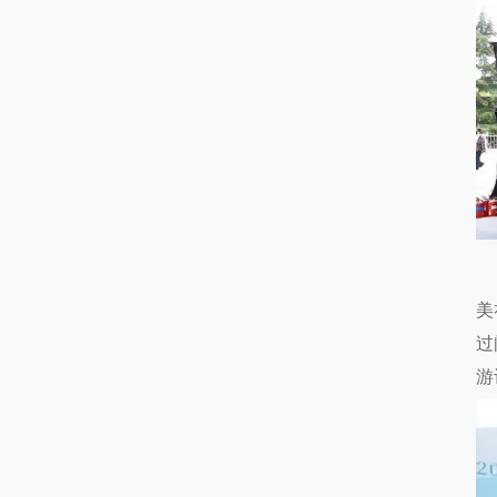
美
过
游