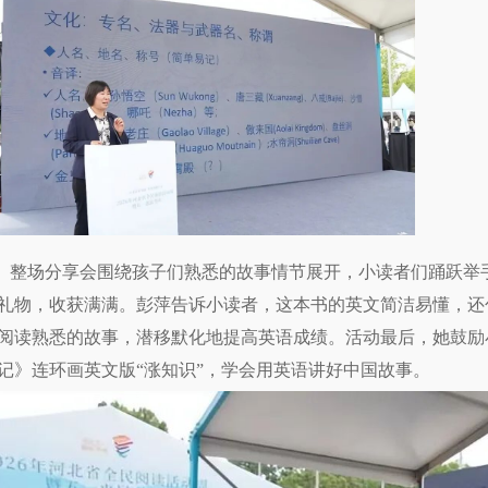
整场分享会围绕孩子们熟悉的故事情节展开，小读者们踊跃举
礼物，收获满满。彭萍告诉小读者，这本书的英文简洁易懂，还
阅读熟悉的故事，潜移默化地提高英语成绩。活动最后，她鼓励
记》连环画英文版“涨知识”，学会用英语讲好中国故事。